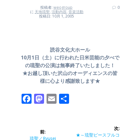
投稿者:
weogroup
0
に
天地琉聖
,
活動内容
,
音楽活動
投稿日: 10月 1, 2005
読谷文化大ホール
10月1日（土）に行われた日米芸能の夕べで
の琉聖の公演は無事終了いたしました！
★お越し頂いた沢山のオーディエンスの皆
様に心より感謝致します★
F
M
E
共
ac
as
m
有
e
to
ai
投
b
d
l
次:
前:
稿
次
o
o
★～琉聖ピースフルコ
前
琉聖／Ryusei