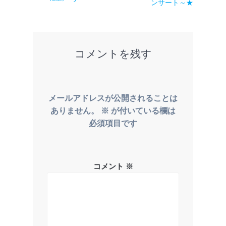
の
ンサート～★
ナ
の
o
n
投
投
ビ
稿:
k
稿:
ゲ
コメントを残す
ー
シ
ョ
メールアドレスが公開されることは
ン
ありません。
※
が付いている欄は
必須項目です
コメント
※