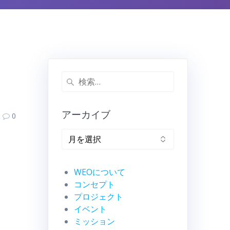
検
索:
アーカイブ
0
ア
ー
カ
イ
WEOについて
ブ
コンセプト
プロジェクト
イベント
ミッション