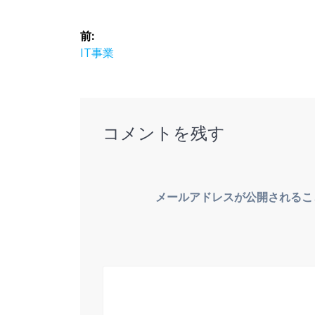
e
to
ai
投
b
d
l
前:
o
o
稿
前
IT事業
の
o
n
ナ
投
k
稿:
ビ
コメントを残す
ゲ
ー
メールアドレスが公開されるこ
シ
ョ
ン