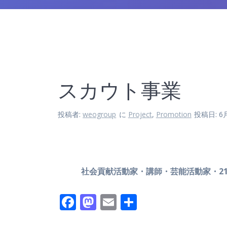
スカウト事業
投稿者:
weogroup
に
Project
,
Promotion
投稿日: 6月
社会貢献活動家・講師・芸能活動家・2
F
M
E
共
ac
as
m
有