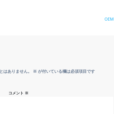
次
OE
の
投
稿:
とはありません。
※
が付いている欄は必須項目です
コメント
※