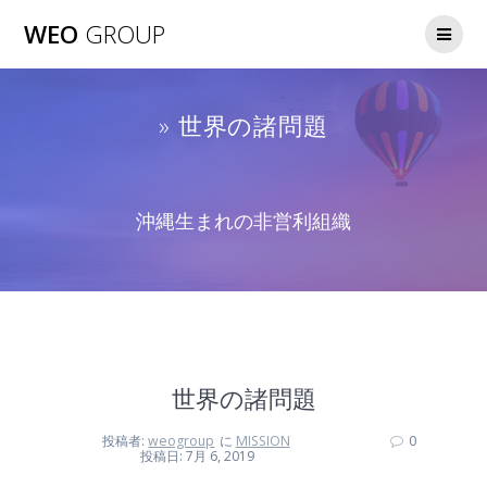
WEO
GROUP
» 世界の諸問題
沖縄生まれの非営利組織
世界の諸問題
投稿者:
weogroup
に
MISSION
0
投稿日: 7月 6, 2019