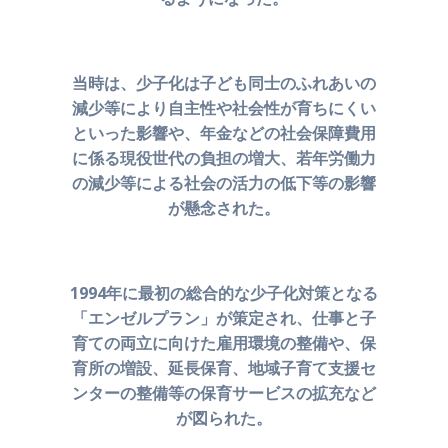
当時は、少子化は子ども
同士のふれあいの
減少等により自主性や社会性が育ちにくい
といった
影響や、年金などの社会保障費用
に係る現役世代の負担の増大、
若年労働力
の減少等による社会の活力の低下等の影響
が懸念された。
1994年に最初の総合的な少子化対策となる
「エンゼルプラン」が
策定され、仕事と子
育ての両立に向けた雇用環境の整備や、
保
育所の増設、延長保育、地域子育て支援セ
ンターの整備等の
保育サービスの拡充など
が図られた。