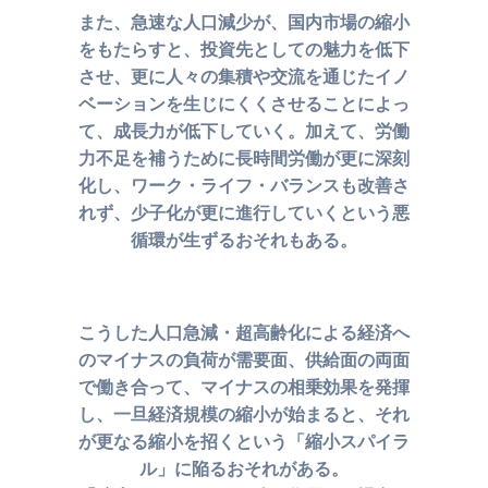
また、急速な人口減少が、国内市場の縮小
をもたらすと、
投資先としての魅力を低下
させ、更に人々の集積や交流を
通じたイノ
ベーションを生じにくくさせることによっ
て、
成長力が低下していく。加えて、労働
力不足を補うために
長時間労働が更に深刻
化し、ワーク・ライフ・バランスも
改善さ
れず、少子化が更に進行していくという悪
循環が
生ずるおそれもある。
こうした人口急減・超高齢化による経済へ
のマイナスの
負荷が需要面、供給面の両面
で働き合って、マイナスの相乗効果を発揮
し、
一旦経済規模の縮小が始まると、それ
が更なる縮小を
招くという「縮小スパイラ
ル」に陥るおそれがある。