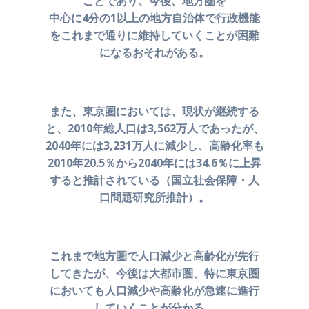
ことであり、今後、地方圏を
中心に4分の1以上の地方自治体で行政機能
をこれまで通りに
維持していくことが困難
になるおそれがある。
また、東京圏においては、現状が継続する
と、2010年総人口は
3,562万人であったが、
2040年には3,231万人に減少し、
高齢化率も
2010年20.5％から2040年には34.6％に上昇
すると
推計されている（国立社会保障・人
口問題研究所推計）。
これまで地方圏で人口減少と高齢化が先行
してきたが、
今後は大都市圏、特に東京圏
においても人口減少や高齢化が
急速に進行
していくことが分かる。