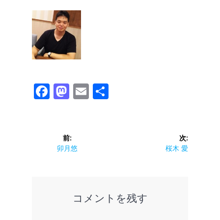
F
M
E
共
ac
as
m
有
e
to
ai
投
b
d
l
前:
次:
稿
前
次
o
卯月悠
o
桜木 愛
の
の
ナ
o
n
投
投
ビ
稿:
稿:
k
ゲ
コメントを残す
ー