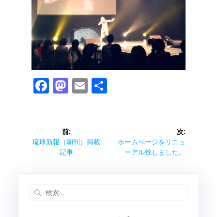
F
M
E
共
ac
as
m
有
e
to
ai
投
b
d
l
前:
次:
稿
前
次
琉球新報（朝刊）掲載
o
o
ホームページをリニュ
の
の
記事
ーアル致しました。
ナ
o
n
投
投
ビ
稿:
稿:
k
ゲ
検
索:
ー